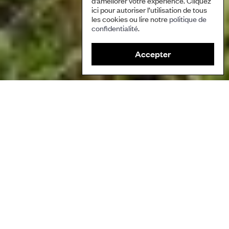
d’améliorer votre expérience. Cliquez
ici pour autoriser l’utilisation de tous
les cookies ou lire notre
politique de
confidentialité
.
Accepter
Champs de riz en terrasses à Besao, aux Philippines. Un paysage
culturel de montagne étroitement lié aux villages voisins, fournissant
une alimentation locale à proximité des lieux de vie. Des pratiques
telles que l’engrais vert contribuent à maintenir la fertilité des sols et la
production agricole. Photo: PIKP.
Auteure/Auteur
Partners for Indigenous Knowledge Philippines (PIKP)