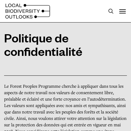
S
Menu
k
search
i
p
Politique de
t
confidentialité
o
m
a
i
n
Le Forest Peoples Programme cherche à appliquer dans tous les
c
aspects de notre travail nos valeurs de consentement libre,
préalable et éclairé et une forte croyance en l’autodétermination.
o
Les valeurs sont appliquées avec nos amis et sympathisants, ainsi
n
que dans notre travail avec les peuples des forêts et la société
t
civile. Ainsi, nous voulons attirer votre attention sur la législation
sur la protection des données qui est entrée en vigueur en mai
e