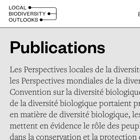
S
k
i
p
Publications
t
o
m
Les Perspectives locales de la divers
a
i
les Perspectives mondiales de la diver
n
Convention sur la diversité biologiq
c
de la diversité biologique portaient p
o
en matière de diversité biologique, le
n
mettent en évidence le rôle des peu
t
e
dans la conservation et la protection 