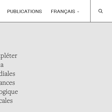
s
e
PUBLICATIONS
FRANÇAIS
a
r
c
h
mpléter
la
diales
dances
logique
cales