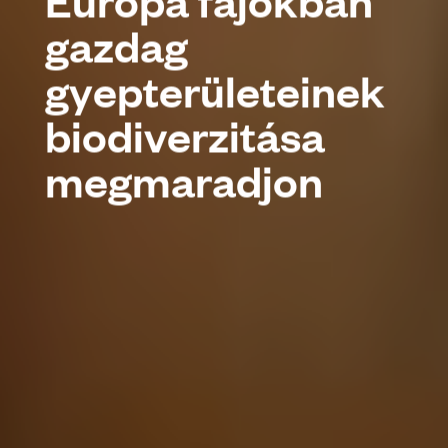
Európa fajokban
gazdag
gyepterületeinek
biodiverzitása
megmaradjon