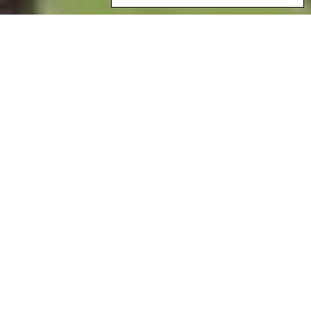
Le collectif de femmes Zenú plante et cultive ses produits sans utiliser
de pesticides. Photo: Helin Mestra Hernández, Rafa Montalvo Talaigua
et Edwin Montalvo
Auteure/Auteur
Forest Peoples Programme
Écosystèmes
Forêts tropicales
Thèmes
Genre