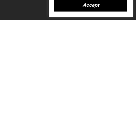
Accept
El secado de salmón en Alaska, es una actividad afectada por las
condiciones climáticas cambiantes que ahora no se ajustan a los
tiempos de cosecha tradicionales. Cortesía de: Karen Kasmauski.
Autora/Autor
Forest Peoples Programme
Ecosistemas
Bosques tropicales
Temas