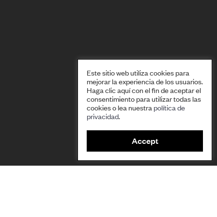
Este sitio web utiliza cookies para
mejorar la experiencia de los usuarios.
Haga clic aquí con el fin de aceptar el
consentimiento para utilizar todas las
cookies o lea nuestra
política de
privacidad
.
S
Accept
h
a
r