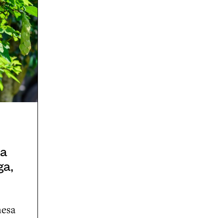
la
ga,
mesa