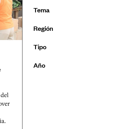
Tema
Región
Tipo
Año
e
Reiniciar
 del
over
ia.