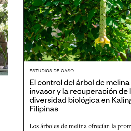
v
i
o
e
o
n
n
-
t
t
c
r
o
u
o
,
l
l
C
t
d
o
u
e
ESTUDIOS DE CASO
l
r
l
El control del árbol de melina
o
a
á
invasor y la recuperación de 
m
l
r
diversidad biológica en Kalin
b
d
b
Filipinas
i
e
o
a
l
l
Los árboles de melina ofrecían la pro
p
d