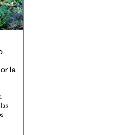
o
or la
n
las
os