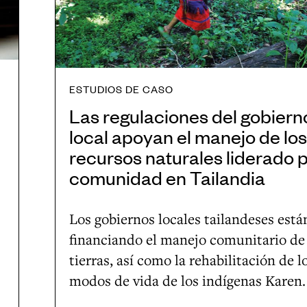
e
l
l
n
a
a
i
r
c
a
e
i
ESTUDIOS DE CASO
c
o
Las regulaciones del gobiern
u
n
local apoyan el manejo de los
p
e
recursos naturales liderado p
e
s
comunidad en Tailandia
r
d
a
e
Los gobiernos locales tailandeses está
c
l
financiando el manejo comunitario de 
i
g
tierras, así como la rehabilitación de l
ó
o
modos de vida de los indígenas Karen.
n
b
d
i