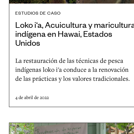
t
i
i
ESTUDIOS DE CASO
c
v
Loko i‘a, Acuicultura y maricultur
u
a
indígena en Hawai, Estados
l
i
Unidos
t
n
u
n
La restauración de las técnicas de pesca
r
o
indígenas loko i'a conduce a la renovación
a
v
de las prácticas y los valores tradicionales.
y
a
m
d
a
4 de abril de 2022
o
r
r
i
a
c
L
e
u