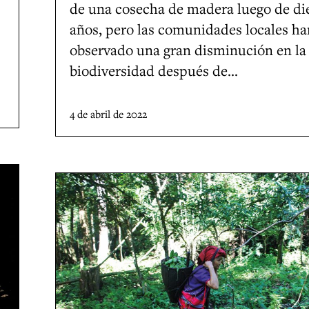
de una cosecha de madera luego de di
u
e
años, pero las comunidades locales ha
e
m
observado una gran disminución en la
b
e
biodiversidad después de…
l
l
o
i
4 de abril de 2022
E
n
n
a
d
i
o
n
L
r
v
a
o
a
s
i
s
r
s
o
e
,
r
g
K
y
u