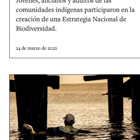
n
R
H
comunidades indígenas participaron en la
a
u
a
creación de una Estrategia Nacional de
s
s
w
Biodiversidad.
p
i
a
a
a
i
24 de marzo de 2022
r
,
t
E
i
s
c
E
t
i
l
a
p
u
d
a
s
o
n
o
s
e
s
U
n
o
n