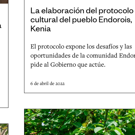
S
ó
La elaboración del protocolo 
a
n
cultural del pueblo Endorois,
n
d
a
Kenia
A
e
n
l
El protocolo expone los desafíos y las
d
p
oportunidades de la comunidad Endor
r
r
pide al Gobierno que actúe.
é
o
s
t
6 de abril de 2022
d
o
e
c
S
o
o
l
E
t
o
l
a
b
c