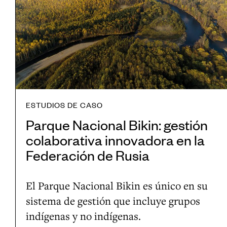
e
n
N
t
a
c
i
o
n
ESTUDIOS DE CASO
a
Parque Nacional Bikin: gestión
l
colaborativa innovadora en la
B
Federación de Rusia
i
k
El Parque Nacional Bikin es único en su
i
sistema de gestión que incluye grupos
n
indígenas y no indígenas.
: