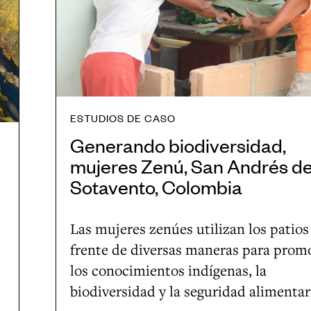
a
n
d
o
b
i
ESTUDIOS DE CASO
o
Generando biodiversidad,
d
mujeres Zenú, San Andrés d
i
Sotavento, Colombia
v
e
Las mujeres zenúes utilizan los patios
r
frente de diversas maneras para prom
s
los conocimientos indígenas, la
i
biodiversidad y la seguridad alimentar
d