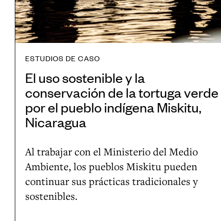
l
s
i
o
t
d
s
e
o
p
n
s
ESTUDIOS DE CASO
r
i
El uso sostenible y la
o
b
conservación de la tortuga verde
c
l
por el pueblo indígena Miskitu,
e
e
Nicaragua
s
y
o
l
Al trabajar con el Ministerio del Medio
s
a
Ambiente, los pueblos Miskitu pueden
d
c
continuar sus prácticas tradicionales y
e
o
sostenibles.
l
n
a
s