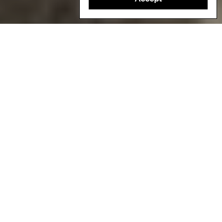
En las zonas rurales de Madagascar, las mujeres rara vez asumen
roles de liderazgo, lo que hace que su participación en la gestión de
los manglares sea especialmente significativa. En la fotografía, unas
veinte mujeres y niñas se reúnen mientras este esfuerzo colectivo
continúa creciendo. Crédito: Fanamby.
Autora/Autor
Nicolas Salo, Fanamby
Ecosistemas
Marino y costero