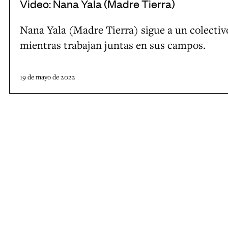
i
Video: Nana Yala (Madre Tierra)
c
)
c
,
Nana Yala (Madre Tierra) sigue a un colecti
o
C
mientras trabajan juntas en sus campos.
d
a
e
n
19 de mayo de 2022
l
a
o
d
s
á
E
.
s
t
a
d
o
s