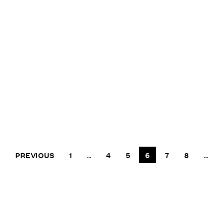
U
n
i
d
o
s
PREVIOUS
1
4
5
6
7
8
…
…