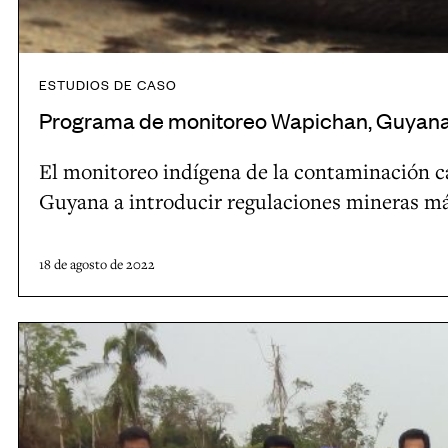
n
a
G
p
a
i
ESTUDIOS DE CASO
l
c
Programa de monitoreo Wapichan, Guyan
i
h
c
a
El monitoreo indígena de la contaminación ca
i
n
Guyana a introducir regulaciones mineras más
a
,
,
G
18 de agosto de 2022
E
u
s
y
p
E
a
a
l
n
ñ
p
a
a
u