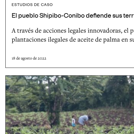
e
i
ESTUDIOS DE CASO
c
b
El pueblo Shipibo-Conibo defiende sus terr
i
o
e
A través de acciones legales innovadoras, el
d
s
plantaciones ilegales de aceite de palma en su
e
a
f
u
i
18 de agosto de 2022
t
e
ó
n
V
c
d
i
t
e
d
o
s
e
n
u
o
a
s
:
s
t
M