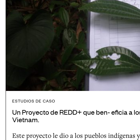
o
r
d
a
e
s
R
a
E
l
D
v
D
a
+
g
q
u
u
a
e
r
ESTUDIOS DE CASO
b
d
Un Proyecto de REDD+ que ben- eficia a lo
e
a
Vietnam.
n
r
Este proyecto le dio a los pueblos indígenas 
-
l