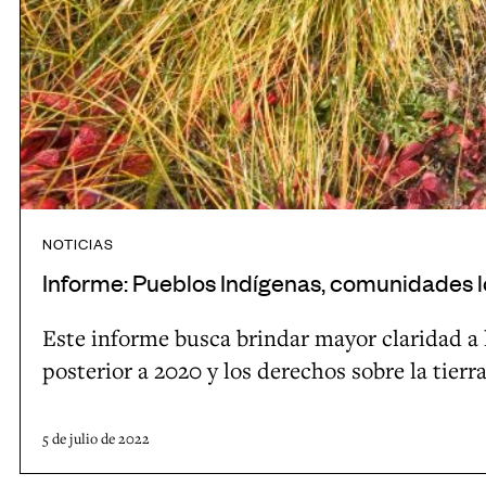
e
c
i
n
v
o
c
d
a
m
o
í
l
u
s
g
u
n
e
e
a
i
n
n
c
d
e
a
i
NOTICIAS
a
s
s
ó
Informe: Pueblos Indígenas, comunidades 
d
p
,
n
e
e
c
c
Este informe busca brindar mayor claridad a 
s
c
o
o
posterior a 2020 y los derechos sobre la tierr
l
i
m
l
o
e
u
a
5 de julio de 2022
c
s
n
b
a