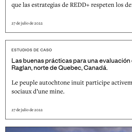
que las estrategias de REDD+ respeten los d
e
a
f
b
i
27 de julio de 2022
i
c
o
i
d
L
a
ESTUDIOS DE CASO
i
a
a
v
Las buenas prácticas para una evaluación 
s
Raglan, norte de Quebec, Canadá.
l
e
b
o
r
u
Le peuple autochtone inuit participe active
s
s
e
sociaux d’une mine.
p
i
n
u
d
a
27 de julio de 2022
e
a
s
b
d
p
l
d
I