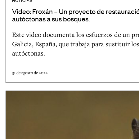
NOTICIAS
c
Video: Froxán – Un proyecto de restauració
t
autóctonas a sus bosques.
o
Este video documenta los esfuerzos de un pr
d
Galicia, España, que trabaja para sustituir l
e
autóctonas.
r
e
s
31 de agosto de 2022
t
a
P
u
r
r
o
a
g
c
r
i